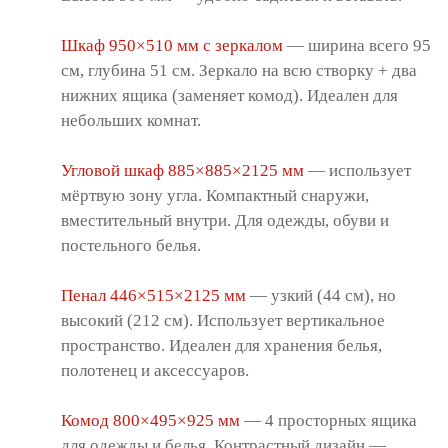
Шкаф 950×510 мм с зеркалом
— ширина всего 95
см, глубина 51 см. Зеркало на всю створку + два
нижних ящика (заменяет комод). Идеален для
небольших комнат.
Угловой шкаф 885×885×2125 мм
— использует
мёртвую зону угла. Компактный снаружи,
вместительный внутри. Для одежды, обуви и
постельного белья.
Пенал 446×515×2125 мм
— узкий (44 см), но
высокий (212 см). Использует вертикальное
пространство. Идеален для хранения белья,
полотенец и аксессуаров.
Комод 800×495×925 мм
— 4 просторных ящика
для одежды и белья. Контрастный дизайн —