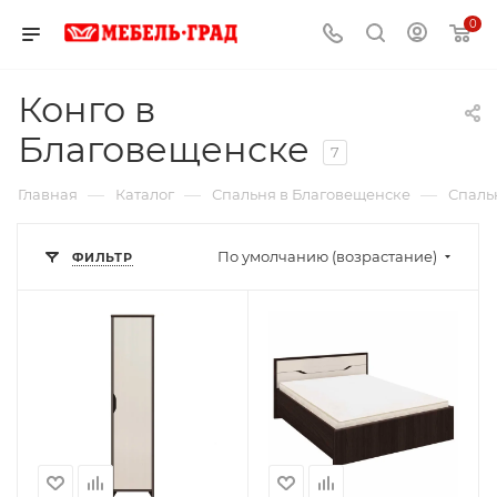
0
Конго в
Благовещенске
7
—
—
—
Главная
Каталог
Спальня в Благовещенске
Спаль
По умолчанию (возрастание)
ФИЛЬТР