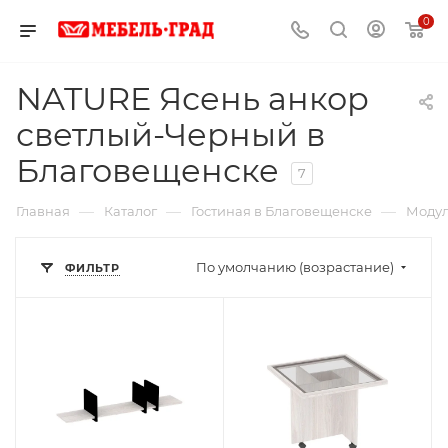
0
NATURE Ясень анкор
светлый-Черный в
Благовещенске
7
—
—
—
Главная
Каталог
Гостиная в Благовещенске
Модул
По умолчанию (возрастание)
ФИЛЬТР