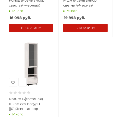
Комод (Ясень анкор
МЦН (Ясень анкор
светлый-Черный)
светлый-Черный)
Много
Много
16 098
руб.
19 998
руб.
В КОРЗИНУ
В КОРЗИНУ
Nature 13(гостиная)
Шкаф для посуды
((01)Ясень анкор
светлый-Черный)
Много