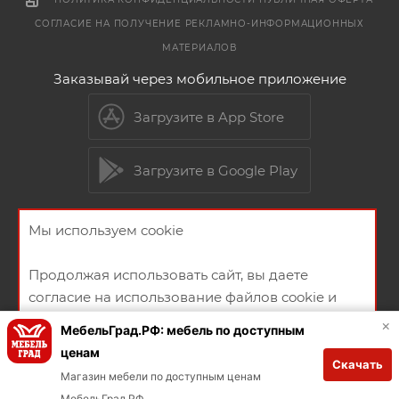
СОГЛАСИЕ НА ПОЛУЧЕНИЕ РЕКЛАМНО-ИНФОРМАЦИОННЫХ
МАТЕРИАЛОВ
Заказывай через мобильное приложение
Загрузите в App Store
Загрузите в Google Play
Мы используем cookie
2026 © Мебельный магазин МебельГрад
Продолжая использовать сайт, вы даете
согласие на использование файлов cookie и
политикой конфиденциальности
×
МебельГрад.РФ: мебель по доступным
ценам
Скачать
Создание и продвижение сайта
ХОРОШО
Магазин мебели по доступным ценам
МебельГрад РФ