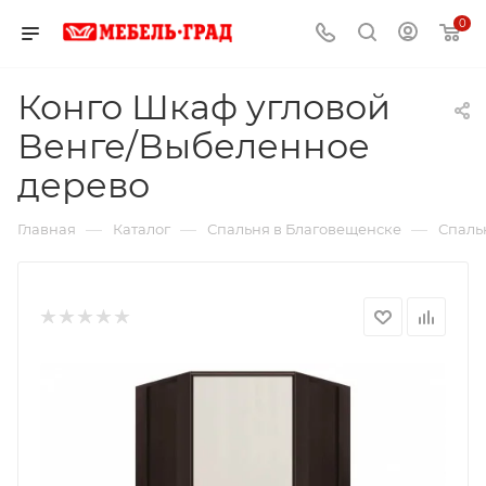
0
Конго Шкаф угловой
Венге/Выбеленное
дерево
—
—
—
Главная
Каталог
Спальня в Благовещенске
Спаль