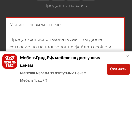
Продавцы на сайте
+79146580684
ЗАКАЗАТЬ ЗВОНОК
Мы используем cookie
ул. Пролетарская ,105
Продолжая использовать сайт, вы даете
НАПИСАТЬ СООБЩЕНИЕ
согласие на использование файлов cookie и
ПОЛИТИКА КОНФИДЕНЦИАЛЬНОСТИ
ПУБЛИЧНАЯ ОФЕРТА
политикой конфиденциальности
×
МебельГрад.РФ: мебель по доступным
СОГЛАСИЕ НА ПОЛУЧЕНИЕ РЕКЛАМНО-ИНФОРМАЦИОННЫХ
ценам
Скачать
МАТЕРИАЛОВ
ХОРОШО
Магазин мебели по доступным ценам
Заказывай через мобильное приложение
В КОРЗИНУ
МебельГрад РФ
Загрузите в App Store
Загрузите в Google Play