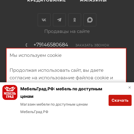
Продавцы на сайте
+79146580684
ЗАКАЗАТЬ ЗВОНОК
Мы используем cookie
ул. Пролетарская ,105
НАПИСАТЬ СООБЩЕНИЕ
Продолжая использовать сайт, вы даете
согласие на использование файлов cookie и
ПОЛИТИКА КОНФИДЕНЦИАЛЬНОСТИ
ПУБЛИЧНАЯ ОФЕРТА
политикой конфиденциальности
×
СОГЛАСИЕ НА ПОЛУЧЕНИЕ РЕКЛАМНО-ИНФОРМАЦИОННЫХ
МебельГрад.РФ: мебель по доступным
ценам
МАТЕРИАЛОВ
Скачать
ХОРОШО
Магазин мебели по доступным ценам
Заказывай через мобильное приложение
В КОРЗИНУ
МебельГрад РФ
Загрузите в App Store