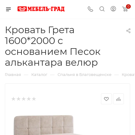
0
Кровать Грета
1600*2000 с
основанием Песок
алькантара велюр
—
—
—
Главная
Каталог
Спальня в Благовещенске
Крова