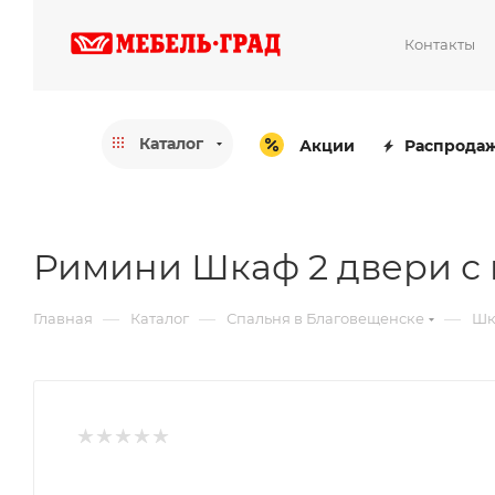
Контакты
Каталог
Акции
Распрода
Римини Шкаф 2 двери с
—
—
—
Главная
Каталог
Спальня в Благовещенске
Шк