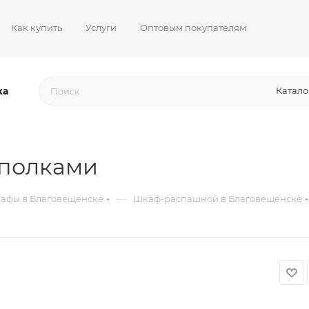
Как купить
Услуги
Оптовым покупателям
жа
Катало
 полками
—
афы в Благовещенске
Шкаф-распашной в Благовещенске