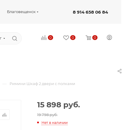
8 914 658 06 84
Благовещенск
0
0
0
г
—
Римини Шкаф 2 двери с полками
15 898
руб.
19 798 руб.
Нет в наличии