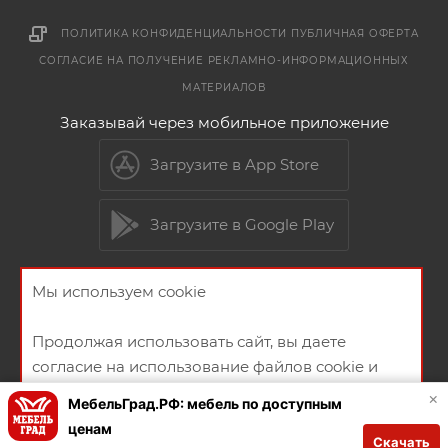
ПОЛИТИКА КОНФИДЕНЦИАЛЬНОСТИ
ПУБЛИЧНАЯ ОФЕРТА
СОГЛАСИЕ НА ПОЛУЧЕНИЕ РЕКЛАМНО-ИНФОРМАЦИОННЫХ
МАТЕРИАЛОВ
Заказывай через мобильное приложение
Загрузите в App Store
Загрузите в Google Play
Мы используем cookie
2026 © Мебельный магазин МебельГрад
Продолжая использовать сайт, вы даете
согласие на использование файлов cookie и
политикой конфиденциальности
×
МебельГрад.РФ: мебель по доступным
ценам
Скачать
Создание и продвижение сайта