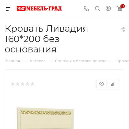
0
Кровать Ливадия
160*200 без
основания
—
—
—
Главная
Каталог
Спальня в Благовещенске
Крова