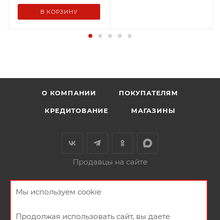
В КОРЗИНУ
О КОМПАНИИ
ПОКУПАТЕЛЯМ
КРЕДИТОВАНИЕ
МАГАЗИНЫ
Продавцы на сайте
+79146580684
ЗАКАЗАТЬ ЗВОНОК
Мы используем cookie
ул. Пролетарская ,105
Продолжая использовать сайт, вы даете
НАПИСАТЬ СООБЩЕНИЕ