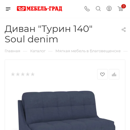
0
Диван "Турин 140"
Soul denim
—
—
—
Главная
Каталог
Мягкая мебель в Благовещенске